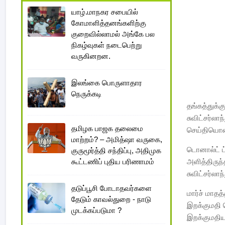
யாழ்.மாநகர சபையில்
கோமாளித்தனங்களிற்கு
குறைவில்லாமல் அங்கே பல
நிகழ்வுகள் நடைபெற்று
வருகினறன.
இலங்கை பொருளாதார
நெருக்கடி
தங்கத்துக்க
சுவிட்சர்லா
தமிழக பாஜக தலைமை
செய்தியொன்
மாற்றம்? – அமித்ஷா வருகை,
டொனால்ட் ட்
குருமூர்த்தி சந்திப்பு, அதிமுக
கூட்டணிப் புதிய பரிணாமம்
அளித்திருந்
சுவிட்சர்லாந
தடுப்பூசி போடாதவர்களை
மார்ச் மாதத்
தேடும் காவல்துறை - நாடு
இறக்குமதி 
முடக்கப்படுமா ?
இறக்குமதியா