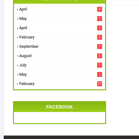
April
4
May
1
April
2
February
2
September
1
August
2
July
1
May
1
February
11
FACEBOOK