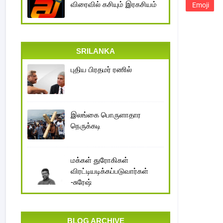
விரைவில் கசியும் இரகசியம்
Emoji
SRILANKA
புதிய பிரதமர் ரணில்
இலங்கை பொருளாதார
நெருக்கடி
மக்கள் துரோகிகள்
விரட்டியடிக்கப்படுவார்கள்
-சுரேஷ்
BLOG ARCHIVE