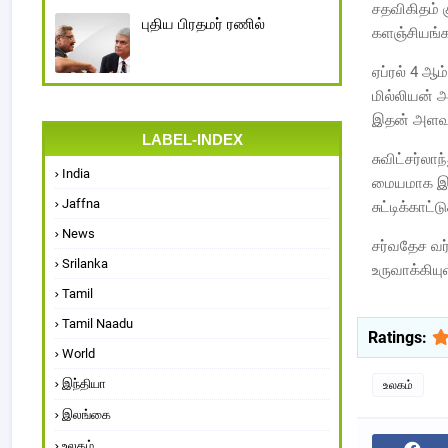
சதவிகிதம் க
புதிய பிரதமர் ரணில்
களஞ்சியங்கள
ஏப்ரல் 4 ஆம
மில்லியன் அ
இதன் அளவு 
LABEL-INDEX
சுவிட்சர்லா
India
மையமாக இரு
Jaffna
சுட்டிக்காட்ட
News
சர்வதேச வர
Srilanka
உருவாக்கியு
Tamil
Tamil Naadu
Ratings:
World
இந்தியா
உலகம்
இலங்கை
உலகம்