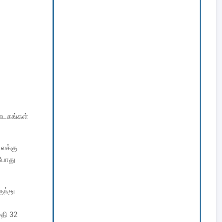
 ஊடகங்கள்
ிலக்கு
்போது
ுந்து
மதி 32