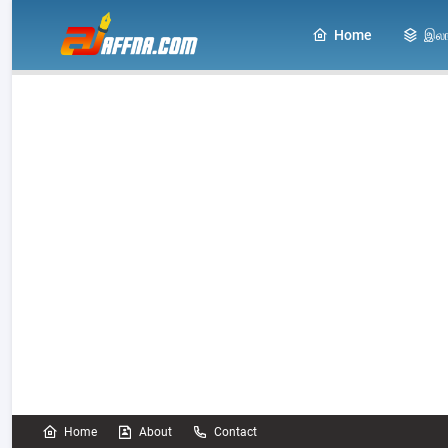
Home
இல
Home
About
Contact