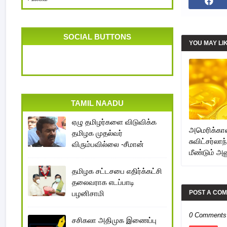
SOCIAL BUTTONS
YOU MAY LI
TAMIL NAADU
ஏழு தமிழர்களை விடுவிக்க
அமெரிக்காவ
தமிழக முதல்வர்
சுவிட்சர்லாந
விரும்பவில்லை -சீமான்
மீண்டும் அன
தமிழக சட்டசபை எதிர்க்கட்சி
தலைவராக எடப்பாடி
பழனிசாமி
POST A CO
0 Comments
சசிகலா அதிமுக இணைப்பு