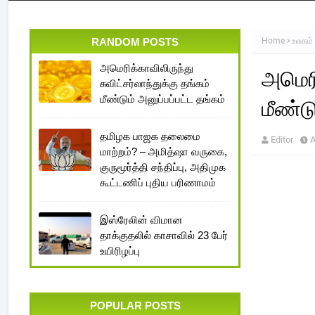
RANDOM POSTS
Home
உலகம்
அமெரிக்காவிலிருந்து
அமெரிக
சுவிட்சர்லாந்துக்கு தங்கம்
மீண்டும் அனுப்பப்பட்ட தங்கம்
மீண்டு
தமிழக பாஜக தலைமை
Editor
A
மாற்றம்? – அமித்ஷா வருகை,
குருமூர்த்தி சந்திப்பு, அதிமுக
கூட்டணிப் புதிய பரிணாமம்
இஸ்ரேலின் விமான
தாக்குதலில் காசாவில் 23 பேர்
உயிரிழப்பு
POPULAR POSTS